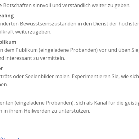
e Botschaften sinnvoll und verständlich weiter zu geben.
ealing
eränderten Bewusstseinszuständen in den Dienst der höchsten
eilkraft weiterzugeben.
ublikum
iten dem Publikum (eingeladene Probanden) vor und üben Si
 interessant zu vermitteln.
er
träts oder Seelenbilder malen. Experimentieren Sie, wie si
nen.
ienten (eingeladene Probanden), sich als Kanal für die geisti
 in ihrem Heilwerden zu unterstützen.